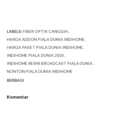
LABELS:
FIBER OPTIK CANGGIH
HARGA ADDON PIALA DUNIA INDIHOME
HARGA PAKET PIALA DUNIA INDIHOME
INDIHOME PIALA DUNIA 2018
INDIHOME RESMI BROADCAST PIALA DUNIA
NONTON PIALA DUNIA INDIHOME
BERBAGI
Komentar